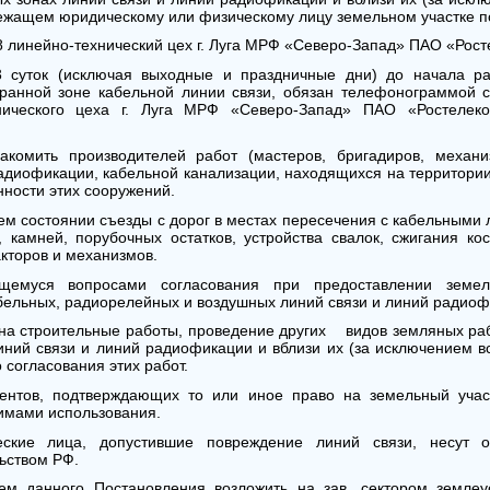
ежащем юридическому или физическому лицу земельном участке п
 58 линейно-технический цех г. Луга МРФ «Северо-Запад» ПАО «Рос
3 суток (исключая выходные и праздничные дни) до начала рабо
ранной зоне кабельной линии связи, обязан телефонограммой с
хнического цеха г. Луга МРФ «Северо-Запад» ПАО «Ростеле
акомить производителей работ (мастеров, бригадиров, механ
адиофикации, кабельной канализации, находящихся на территории 
нности этих сооружений.
м состоянии съезды с дорог в местах пересечения с кабельными 
 камней, порубочных остатков, устройства свалок, сжигания кос
акторов и механизмов.
ющемуся вопросами согласования при предоставлении земел
ельных, радиорелейных и воздушных линий связи и линий радиофи
а строительные работы, проведение других видов земляных рабо
иний связи и линий радиофикации и вблизи их (за исключением в
 согласования этих работ.
нтов, подтверждающих то или иное право на земельный участ
имами использования.
ские лица, допустившие повреждение линий связи, несут от
ьством РФ.
ем данного Постановления возложить на зав. сектором землеуст