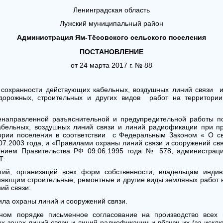
Ленинградская область
Лужский муниципальный район
Администрация Ям-Тёсовского сельского поселения
ПОСТАНОВЛЕНИЕ
от 24 марта 2017 г. № 88
 сохранности действующих кабельных, воздушных линий связи 
дорожных, строительных и других видов работ на территории 
енаправленной разъяснительной и предупредительной работы п
бельных, воздушных линий связи и линий радиофикации при пр
тории поселения в соответствии с Федеральным Законом « О с
07.2003 года, и «Правилами охраны линий связи и сооружений св
нием Правительства РФ 09.06.1995 года № 578, администраци
Т:
ятий, организаций всех форм собственности, владельцам инди
няющим строительные, ремонтные и другие виды земляных работ н
ий связи:
ила охраны линий и сооружений связи.
ьном порядке письменное согласование на производство всех 
ых зонах линий связи и линий радиофикации и вблизи их (за искл