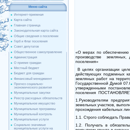
Меню сайта
Интернет-приемная
Карта сайта
Главная страница
Законодательная карта сайта
Общие сведения о поселении
Герб и Флаг поселения
Совет депутатов
«О мерах по обеспечению
Общественное самоуправление
производстве земляных, 
Администрация
поселения»
О приеме граждан
Местный бюджет
В целях организации цел
Бюджет для граждан
действующих подземных ка
земляных работ на терри
Финансовый менеджмент
Государственной Думой 07.
Прогноз социально-
утвержденными постановле
экономического развития
поселения ПОСТАНОВЛЯЕ
Муниципальные закупки
Реестр расходных обязательств
1.Руководителям предпри
Муниципальное имущество
земельных участков, выпол
Муниципальные программы
прохождения кабельных лин
Муниципальный контроль
1.1. Строго соблюдать Прав
Муниципальные услуги
1.2. Получать в обязател
Социально значимые
муниципальные услуги на
вскрытием грунта в охранн