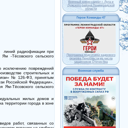
Военный комиссариат г. Луга и
Лужского района Ленинградской
области
Герои Команды 47
и линий радиофикации при
Программа подготовки кадрового
Ям -Тёсовского сельского
резерва Ленобласти из числа
защитников Отечества
о исключению повреждений
Военная служба
оизводстве строительных и
вязи» № 126-ФЗ, принятым
язи Российской Федерации»,
я Ям-Тёсовского сельского
видуальных жилых домов и
а территории города в зоне
видов работ, связанных со
ючением вспашки на глубину