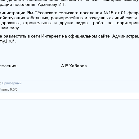
рации поселения Архипову И.Г.
министрации Ям-Тёсовского сельского поселения №15 от 01 фев
действующих кабельных, радиорелейных и воздушных линий связи
дорожных, строительных и других видов работ на территории 
шим силу.
е разместить в сети Интернет на официальном сайте Администрац
y1.ru/ .
ского поселения: А.Е.Хабаров
:
Приозерный
йтинг
:
0.0
/
0