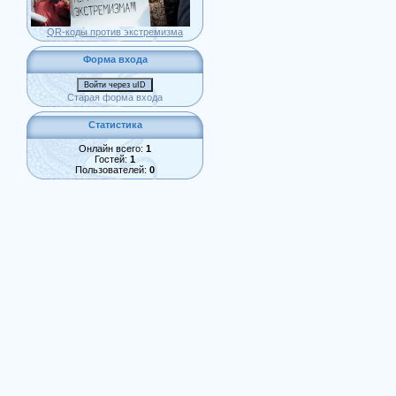
QR-коды против экстремизма
Форма входа
Войти через uID
Старая форма входа
Статистика
Онлайн всего:
1
Гостей:
1
Пользователей:
0