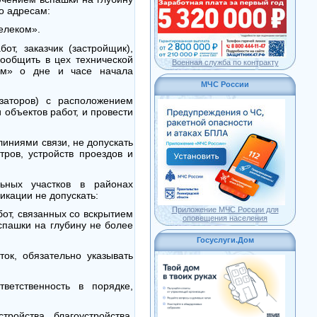
о адресам:
телеком».
т, заказчик (застройщик),
ообщить в цех технической
Военная служба по контракту
ком» о дне и часе начала
МЧС России
изаторов) с расположением
объектов работ, и провести
линиями связи, не допускать
тров, устройств проездов и
ьных участков в районах
кации не допускать:
Приложение МЧС России для
т, связанных со вскрытием
оповещения населения
спашки на глубину не более
Госуслуги.Дом
ок, обязательно указывать
ветственность в порядке,
ройства, благоустройства,