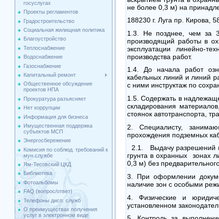
госуслугах
не более
0,3 м
) на принадл
Проекты регламентов
188230 г. Луга пр. Кирова,
Градостроительство
Социальная жилищная политика
1.3. Не позднее, чем за 
Благоустройство
производящий работы в ох
Теплоснабжение
эксплуатации линейно-те
производства работ.
Водоснабжение
Газоснабжение
1.4. До начала работ озн
Капитальный ремонт
кабельных линий и линий р
Общественное обсуждение
с ними инструктаж по сохра
проектов НПА
1.5. Содержать в надлежаще
Прокуратура разъясняет
складирования материалов,
Нет коррупции
стоянок автотранспорта, тр
Информация для бизнеса
Имущественная поддержка
2. Специалисту, занима
cубъектов МСП
прохождения подземных каб
Энергосбережение
2.1. Выдачу разрешений н
Комисия по соблюд. требований к
грунта в охранных зонах л
мун.службе
0,3 м
) без предварительного
Ям-Тесовский ЦКД
Библиотека
3. При оформлении докуме
Фотоальбомы
наличие зон с особыми реж
FAQ (вопрос/ответ)
4. Физические и юридиче
Телефоны дисп. служб
установленном законодател
О преимуществах получения
услуг в электронном виде
5. Контроль за выполнени