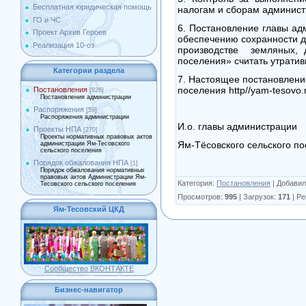
Бесплатная юридическая помощь
налогам и сборам админист
ГО и ЧС
6. Постановление главы ад
Проект Архив Героев
обеспечению сохранности 
Реализация 10-оз
производстве земляных, 
поселения» считать утратив
Категории раздела
7. Настоящее постановлени
поселения http//yam-tesovo.m
Постановления
[826]
Постановления администрации
Распоряжения
[59]
Распоряжения администрации
И.о. главы администрации
Проекты НПА
[270]
Проекты нормативных правовых актов
Ям-Тёсовского сель
администрации Ям-Тесовского
сельского поселения
Порядок обжалования НПА
[1]
Порядок обжалования нормативных
правовых актов Администрации Ям-
Категория
:
Постановления
|
Добавил
Тесовского сельского поселения
Просмотров
:
995
|
Загрузок
:
171
|
Ре
Ям-Тесовский ЦКД
Сообщество ВКОНТАКТЕ
Бизнес-навигатор