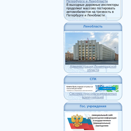
Петербурге и Ленобласти
В выходные дорожные инспекторы
продолжат массово тестировать
автомобилистов на трезвость в
Петербурге и Ленобласти.
Ленобласть
Администрация Ленинградской
области
СПК
Система персонализированных
коммуникаций
Гос. учреждения