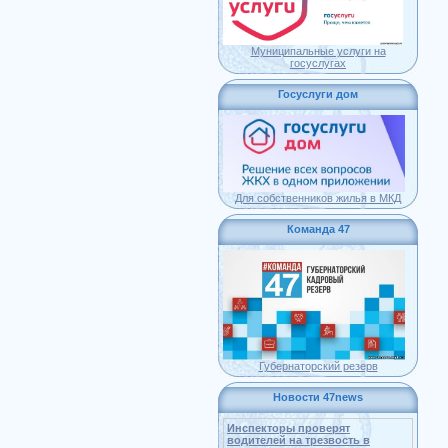
Муниципальные услуги на
госуслугах
Госуслуги дом
Для собственников жилья в МКД
Команда 47
Губернаторский резерв
Новости 47news
Инспекторы проверят
водителей на трезвость в