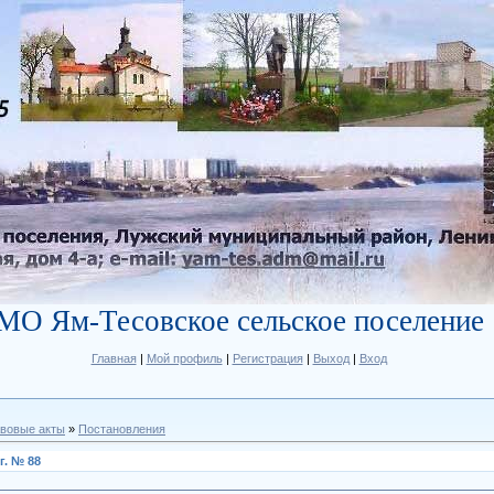
МО Ям-Тесовское сельское поселение
Главная
|
Мой профиль
|
Регистрация
|
Выход
|
Вход
вовые акты
»
Постановления
г. № 88