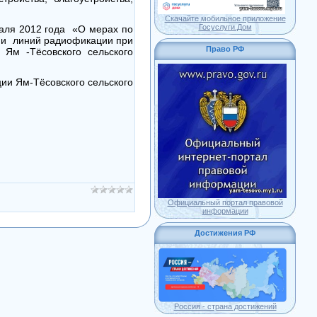
Скачайте мобильное приложение
Госуслуги.Дом
раля 2012 года «О мерах по
 и линий радиофикации при
Право РФ
Ям -Тёсовского сельского
ии Ям-Тёсовского сельского
Официальный портал правовой
информации
Достижения РФ
Россия - страна достижений