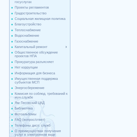
госуслугах
Проекты регламентов
Градостроительство
Социальная жилищная политика
Благоустройство
Теплоснабжение
Водоснабжение
Газоснабжение
Капитальный ремонт
Общественное обсуждение
проектов НПА
Прокуратура разъясняет
Нет коррупции
Информация для бизнеса
Имущественная поддержка
cубъектов МСП
Энергосбережение
Комисия по соблюд. требований к
мун.службе
Ям-Тесовский ЦКД
Библиотека
Фотоальбомы
FAQ (вопрос/ответ)
Телефоны дисп. служб
О преимуществах получения
услуг в электронном виде