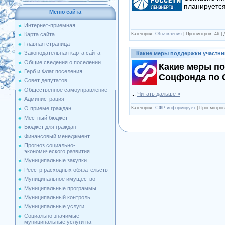
планируется
Меню сайта
Интернет-приемная
Категория:
Объявления
|
Просмотров:
46
|
Карта сайта
Главная страница
Законодательная карта сайта
Какие меры поддержки участни
Общие сведения о поселении
Какие меры по
Герб и Флаг поселения
Соцфонда по С
Совет депутатов
Общественное самоуправление
...
Читать дальше »
Администрация
О приеме граждан
Категория:
СФР информирует
|
Просмотров
Местный бюджет
Бюджет для граждан
Финансовый менеджмент
Прогноз социально-
экономического развития
Муниципальные закупки
Реестр расходных обязательств
Муниципальное имущество
Муниципальные программы
Муниципальный контроль
Муниципальные услуги
Социально значимые
муниципальные услуги на