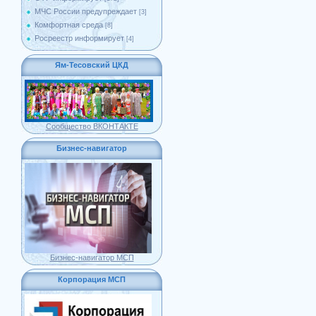
МЧС России предупреждает
[3]
Комфортная среда
[8]
Росреестр информирует
[4]
Ям-Тесовский ЦКД
Сообщество ВКОНТАКТЕ
Бизнес-навигатор
Бизнес-навигатор МСП
Корпорация МСП