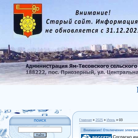
Главная
»
2025
»
Июнь
»
03
ПОИСК
Внимание! Отключение электр
Согласно ин