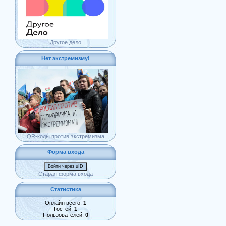
Другое дело
Нет экстремизму!
QR-коды против экстремизма
Форма входа
Войти через uID
Старая форма входа
Статистика
Онлайн всего:
1
Гостей:
1
Пользователей:
0