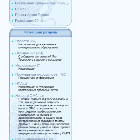
Бесплатная юридическая помощь
ГО и ЧС
Проект Архив Героев
Реализация 10-оз
Категории раздела
Новости
[959]
Информация для населения
муниципального образования
Объявления
[464]
Сообщения для жителей Ям-
Тесовского сельского поселения
Информация
[7]
Информация
Прокуратура информирует
[480]
Прокуратура информирует
НПА
[1]
Информация о публикации
нормативных правовых актов
Новости ОМС
[93]
В наших статьях мы рассказываем о
том, как и где можно получить
бесплатную медицинскую помощь по
полису ОМС, о возможности
прохождения профилактических
медицинских осмотров и
диспансеризации, о защите прав
застрахованных граждан и многом
другом. С Вашей помощью население
района больше узнает о своих правах
на получение бесплатной
медицинской помощи по полису ОМС!
СФР информирует
[172]