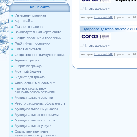
Меню сайта
...
Читать дальше »
Интернет-приемная
Категория:
Новости ОМС
|
Просмотров:
69
Карта сайта
Главная страница
Здоровое детство вместе с «С
Законодательная карта сайта
Общие сведения о поселении
Герб и Флаг поселения
...
Читать дальше »
Совет депутатов
Категория:
Новости ОМС
|
Просмотров:
69
Общественное самоуправление
Администрация
О приеме граждан
Местный бюджет
Бюджет для граждан
Финансовый менеджмент
Прогноз социально-
экономического развития
Муниципальные закупки
Реестр расходных обязательств
Муниципальное имущество
Муниципальные программы
Муниципальный контроль
Муниципальные услуги
Социально значимые
муниципальные услуги на