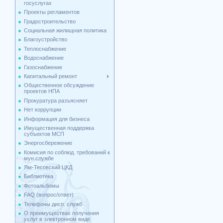
госуслугах
Проекты регламентов
Градостроительство
Социальная жилищная политика
Благоустройство
Теплоснабжение
Водоснабжение
Газоснабжение
Капитальный ремонт
Общественное обсуждение
проектов НПА
Прокуратура разъясняет
Нет коррупции
Информация для бизнеса
Имущественная поддержка
cубъектов МСП
Энергосбережение
Комисия по соблюд. требований к
мун.службе
Ям-Тесовский ЦКД
Библиотека
Фотоальбомы
FAQ (вопрос/ответ)
Телефоны дисп. служб
О преимуществах получения
услуг в электронном виде