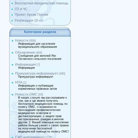
Бесплатная юридическая помощь
ГО и ЧС
Проект Архив Героев
Реализация 10-оз
Категории раздела
Новости
[959]
Информация для населения
муниципального образования
Объявления
[464]
Сообщения для жителей Ям-
Тесовского сельского поселения
Информация
[7]
Информация
Прокуратура информирует
[480]
Прокуратура информирует
НПА
[1]
Информация о публикации
нормативных правовых актов
Новости ОМС
[93]
В наших статьях мы рассказываем о
том, как и где можно получить
бесплатную медицинскую помощь по
полису ОМС, о возможности
прохождения профилактических
медицинских осмотров и
диспансеризации, о защите прав
застрахованных граждан и многом
другом. С Вашей помощью население
района больше узнает о своих правах
на получение бесплатной
медицинской помощи по полису ОМС!
СФР информирует
[172]