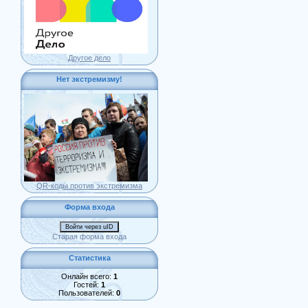
Другое дело
Нет экстремизму!
QR-коды против экстремизма
Форма входа
Войти через uID
Старая форма входа
Статистика
Онлайн всего:
1
Гостей:
1
Пользователей:
0