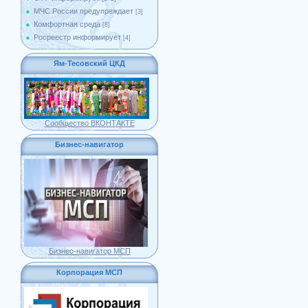
МЧС России предупреждает
[3]
Комфортная среда
[8]
Росреестр информирует
[4]
Ям-Тесовский ЦКД
Сообщество ВКОНТАКТЕ
Бизнес-навигатор
Бизнес-навигатор МСП
Корпорация МСП