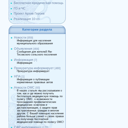
Бесплатная юридическая помощь
ГО и ЧС
Проект Архив Героев
Реализация 10-оз
Категории раздела
Новости
[959]
Информация для населения
муниципального образования
Объявления
[464]
Сообщения для жителей Ям-
Тесовского сельского поселения
Информация
[7]
Информация
Прокуратура информирует
[480]
Прокуратура информирует
НПА
[1]
Информация о публикации
нормативных правовых актов
Новости ОМС
[93]
В наших статьях мы рассказываем о
том, как и где можно получить
бесплатную медицинскую помощь по
полису ОМС, о возможности
прохождения профилактических
медицинских осмотров и
диспансеризации, о защите прав
застрахованных граждан и многом
другом. С Вашей помощью население
района больше узнает о своих правах
на получение бесплатной
медицинской помощи по полису ОМС!
СФР информирует
[172]