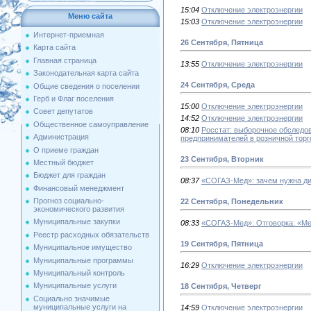
15:04
Отключение электроэнергии
Меню сайта
15:03
Отключение электроэнергии
Интернет-приемная
26 Сентября, Пятница
Карта сайта
Главная страница
13:55
Отключение электроэнергии
Законодательная карта сайта
24 Сентября, Среда
Общие сведения о поселении
Герб и Флаг поселения
15:00
Отключение электроэнергии
Совет депутатов
14:52
Отключение электроэнергии
Общественное самоуправление
08:10
Росстат: выборочное обследо
Администрация
предпринимателей в розничной торг
О приеме граждан
23 Сентября, Вторник
Местный бюджет
Бюджет для граждан
08:37
«СОГАЗ-Мед»: зачем нужна д
Финансовый менеджмент
Прогноз социально-
22 Сентября, Понедельник
экономического развития
Муниципальные закупки
08:33
«СОГАЗ-Мед»: Отговорка: «Мен
Реестр расходных обязательств
19 Сентября, Пятница
Муниципальное имущество
Муниципальные программы
16:29
Отключение электроэнергии
Муниципальный контроль
Муниципальные услуги
18 Сентября, Четверг
Социально значимые
муниципальные услуги на
14:59
Отключение электроэнергии