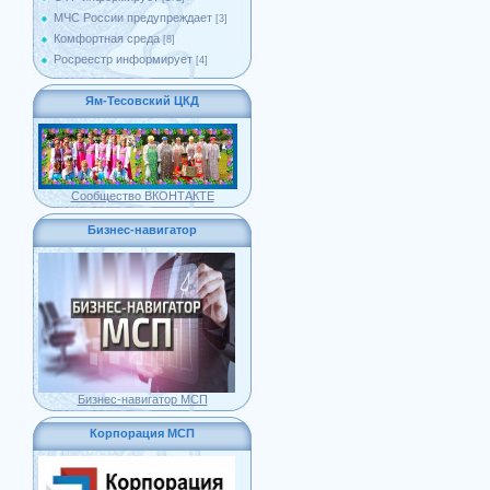
МЧС России предупреждает
[3]
Комфортная среда
[8]
Росреестр информирует
[4]
Ям-Тесовский ЦКД
Сообщество ВКОНТАКТЕ
Бизнес-навигатор
Бизнес-навигатор МСП
Корпорация МСП