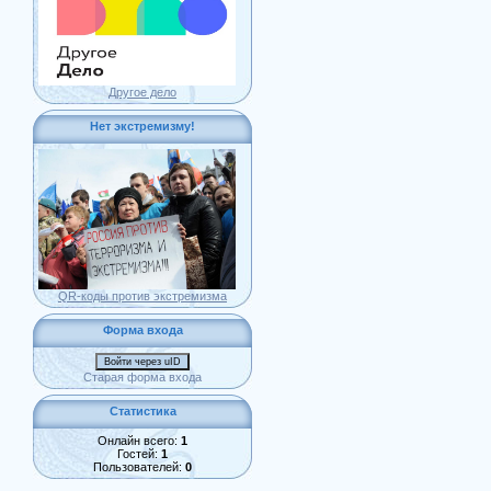
Другое дело
Нет экстремизму!
QR-коды против экстремизма
Форма входа
Войти через uID
Старая форма входа
Статистика
Онлайн всего:
1
Гостей:
1
Пользователей:
0