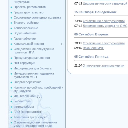
госуслугах
07:43
Цифровые новости страховой
Проекты регламентов
15 Сентября, Понедельник
Градостроительство
Социальная жилищная политика
13:15
Отключение электроэнергии
Благоустройство
07:41
Беременность и роды по ОМС
Теплоснабжение
Водоснабжение
09 Сентября, Вторник
Газоснабжение
10:12
Отключение электроэнергии
Капитальный ремонт
09:10
Вакансия МЧС
Общественное обсуждение
проектов НПА
05 Сентября, Пятница
Прокуратура разъясняет
Нет коррупции
11:14
Отключение электроэнергии
Информация для бизнеса
Имущественная поддержка
cубъектов МСП
Энергосбережение
Комисия по соблюд. требований к
мун.службе
Ям-Тесовский ЦКД
Библиотека
Фотоальбомы
FAQ (вопрос/ответ)
Телефоны дисп. служб
О преимуществах получения
услуг в электронном виде