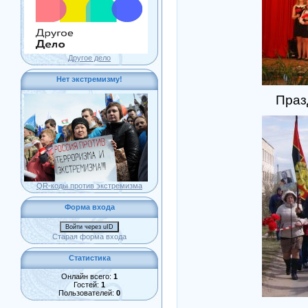
Другое дело
Нет экстремизму!
Праз
QR-коды против экстремизма
Форма входа
Войти через uID
Старая форма входа
Статистика
Онлайн всего:
1
Гостей:
1
Пользователей:
0