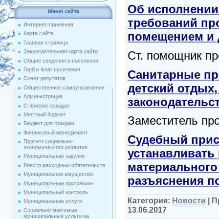
Об исполнении
Меню сайта
требований пр
Интернет-приемная
помещением и 
Карта сайта
Главная страница
Законодательная карта сайта
Ст. помощник пр
Общие сведения о поселении
Герб и Флаг поселения
Санитарные пр
Совет депутатов
детский отдых,
Общественное самоуправление
Администрация
законодательс
О приеме граждан
Местный бюджет
Заместитель про
Бюджет для граждан
Финансовый менеджмент
Судебный прис
Прогноз социально-
экономического развития
устанавливать 
Муниципальные закупки
материального
Реестр расходных обязательств
Муниципальное имущество
разъяснения 
Муниципальные программы
Муниципальный контроль
Категория:
Новости
|
П
Муниципальные услуги
13.06.2017
Социально значимые
муниципальные услуги на