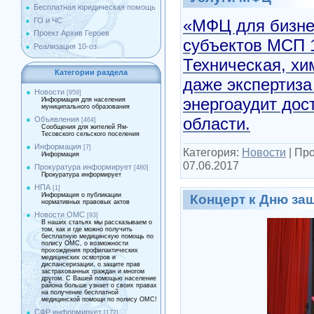
Бесплатная юридическая помощь
ГО и ЧС
«МФЦ для бизне
Проект Архив Героев
субъектов МСП 1
Реализация 10-оз
Техническая, хи
Категории раздела
даже экспертиз
Новости
[959]
энергоаудит дос
Информация для населения
муниципального образования
области.
Объявления
[464]
Сообщения для жителей Ям-
Тесовского сельского поселения
Информация
[7]
Категория:
Новости
|
Про
Информация
07.06.2017
Прокуратура информирует
[480]
Прокуратура информирует
НПА
[1]
Информация о публикации
Концерт к Дню за
нормативных правовых актов
Новости ОМС
[93]
В наших статьях мы рассказываем о
том, как и где можно получить
бесплатную медицинскую помощь по
полису ОМС, о возможности
прохождения профилактических
медицинских осмотров и
диспансеризации, о защите прав
застрахованных граждан и многом
другом. С Вашей помощью население
района больше узнает о своих правах
на получение бесплатной
медицинской помощи по полису ОМС!
СФР информирует
[172]