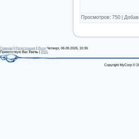
Просмотров:
750
|
Добав
Главная
|
Регистрация
|
Вход
Четверг, 06.08.2026, 10:36
Приветствую Вас
Гость
|
RSS
Copyright MyCorp © 2