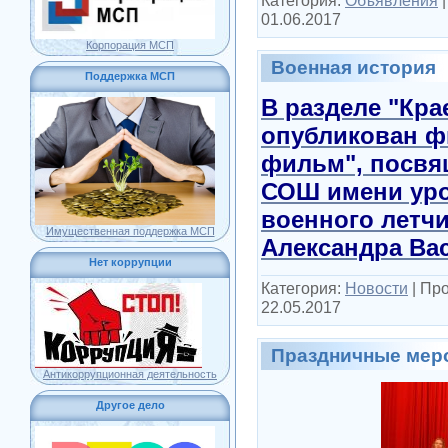
01.06.2017
Корпорация МСП
Военная история
Поддержка МСП
В разделе "Кра
опубликован фи
фильм", посвя
СОШ имени урож
военного летчи
Имущественная поддержка МСП
Александра Ва
Нет коррупции
Категория:
Новости
|
Про
22.05.2017
Праздничные меро
Антикоррупционная деятельность
Другое дело