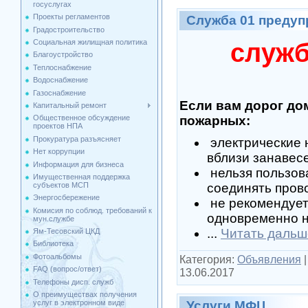
госуслугах
Проекты регламентов
Служба 01 предуп
Градостроительство
Социальная жилищная политика
служб
Благоустройство
Теплоснабжение
Водоснабжение
Газоснабжение
Если вам дорог до
Капитальный ремонт
пожарных:
Общественное обсуждение
проектов НПА
Прокуратура разъясняет
электрические 
Нет коррупции
вблизи занавесе
Информация для бизнеса
нельзя пользов
Имущественная поддержка
cубъектов МСП
соединять пров
Энергосбережение
не рекомендует
Комисия по соблюд. требований к
одновременно н
мун.службе
...
Читать дальш
Ям-Тесовский ЦКД
Библиотека
Фотоальбомы
Категория:
Объявления
FAQ (вопрос/ответ)
13.06.2017
Телефоны дисп. служб
О преимуществах получения
Услуги МФЦ
услуг в электронном виде