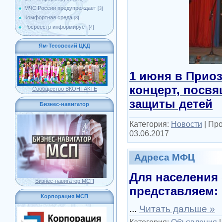
МЧС России предупреждает
[3]
Комфортная среда
[8]
Росреестр информирует
[4]
Ям-Тесовский ЦКД
1 июня в Прио
концерт, посв
Сообщество ВКОНТАКТЕ
защиты детей
Бизнес-навигатор
Категория:
Новости
|
Про
03.06.2017
Адреса МФЦ
Для населения
Бизнес-навигатор МСП
представляем:
Корпорация МСП
...
Читать дальше »
Категория:
Объявления