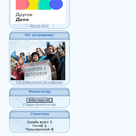
Другое дело
Нет экстремизму!
QR-коды против экстремизма
Форма входа
Войти через uID
Старая форма входа
Статистика
Онлайн всего:
1
Гостей:
1
Пользователей:
0