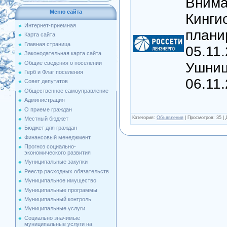
Вним
Меню сайта
Кинги
Интернет-приемная
плани
Карта сайта
Главная страница
05.11
Законодательная карта сайта
Общие сведения о поселении
Ушниц
Герб и Флаг поселения
06.11.
Совет депутатов
Общественное самоуправление
Администрация
О приеме граждан
Категория
:
Объявления
|
Просмотров
: 35 |
Местный бюджет
Бюджет для граждан
Финансовый менеджмент
Прогноз социально-
экономического развития
Муниципальные закупки
Реестр расходных обязательств
Муниципальное имущество
Муниципальные программы
Муниципальный контроль
Муниципальные услуги
Социально значимые
муниципальные услуги на