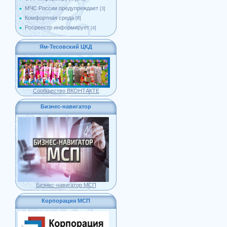
МЧС России предупреждает
[3]
Комфортная среда
[8]
Росреестр информирует
[4]
Ям-Тесовский ЦКД
Сообщество ВКОНТАКТЕ
Бизнес-навигатор
Бизнес-навигатор МСП
Корпорация МСП