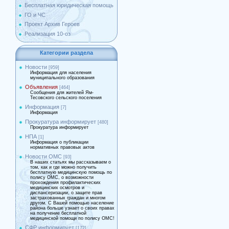
Бесплатная юридическая помощь
ГО и ЧС
Проект Архив Героев
Реализация 10-оз
Категории раздела
Новости
[959]
Информация для населения
муниципального образования
Объявления
[464]
Сообщения для жителей Ям-
Тесовского сельского поселения
Информация
[7]
Информация
Прокуратура информирует
[480]
Прокуратура информирует
НПА
[1]
Информация о публикации
нормативных правовых актов
Новости ОМС
[93]
В наших статьях мы рассказываем о
том, как и где можно получить
бесплатную медицинскую помощь по
полису ОМС, о возможности
прохождения профилактических
медицинских осмотров и
диспансеризации, о защите прав
застрахованных граждан и многом
другом. С Вашей помощью население
района больше узнает о своих правах
на получение бесплатной
медицинской помощи по полису ОМС!
СФР информирует
[172]