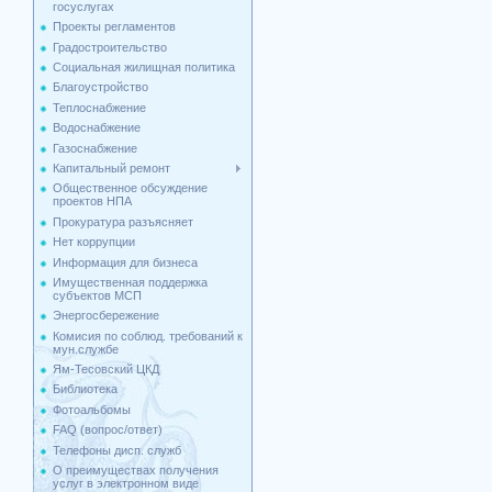
госуслугах
Проекты регламентов
Градостроительство
Социальная жилищная политика
Благоустройство
Теплоснабжение
Водоснабжение
Газоснабжение
Капитальный ремонт
Общественное обсуждение
проектов НПА
Прокуратура разъясняет
Нет коррупции
Информация для бизнеса
Имущественная поддержка
cубъектов МСП
Энергосбережение
Комисия по соблюд. требований к
мун.службе
Ям-Тесовский ЦКД
Библиотека
Фотоальбомы
FAQ (вопрос/ответ)
Телефоны дисп. служб
О преимуществах получения
услуг в электронном виде