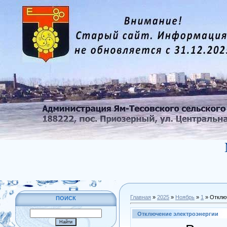
Главная
»
2025
»
Ноябрь
»
1
» Отклю
ПОИСК
Отключение электроэнергии