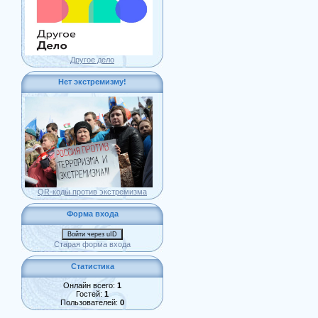
Другое дело
Нет экстремизму!
QR-коды против экстремизма
Форма входа
Войти через uID
Старая форма входа
Статистика
Онлайн всего:
1
Гостей:
1
Пользователей:
0