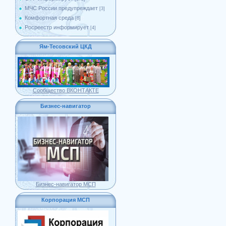
МЧС России предупреждает
[3]
Комфортная среда
[8]
Росреестр информирует
[4]
Ям-Тесовский ЦКД
Сообщество ВКОНТАКТЕ
Бизнес-навигатор
Бизнес-навигатор МСП
Корпорация МСП