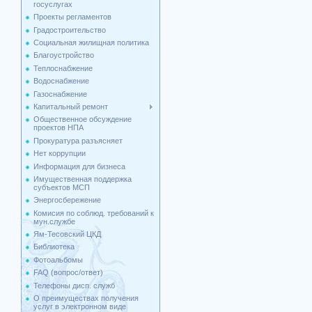
госуслугах
Проекты регламентов
Градостроительство
Социальная жилищная политика
Благоустройство
Теплоснабжение
Водоснабжение
Газоснабжение
Капитальный ремонт
Общественное обсуждение
проектов НПА
Прокуратура разъясняет
Нет коррупции
Информация для бизнеса
Имущественная поддержка
cубъектов МСП
Энергосбережение
Комисия по соблюд. требований к
мун.службе
Ям-Тесовский ЦКД
Библиотека
Фотоальбомы
FAQ (вопрос/ответ)
Телефоны дисп. служб
О преимуществах получения
услуг в электронном виде