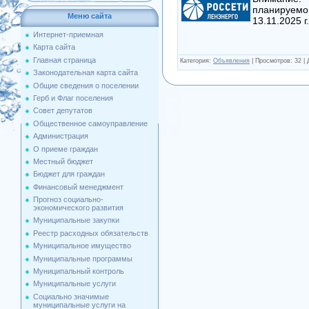
планируемо
Меню сайта
13.11.2025 г
Интернет-приемная
Карта сайта
Главная страница
Категория
:
Объявления
|
Просмотров
: 32 |
Законодательная карта сайта
Общие сведения о поселении
Герб и Флаг поселения
Совет депутатов
Общественное самоуправление
Администрация
О приеме граждан
Местный бюджет
Бюджет для граждан
Финансовый менеджмент
Прогноз социально-
экономического развития
Муниципальные закупки
Реестр расходных обязательств
Муниципальное имущество
Муниципальные программы
Муниципальный контроль
Муниципальные услуги
Социально значимые
муниципальные услуги на