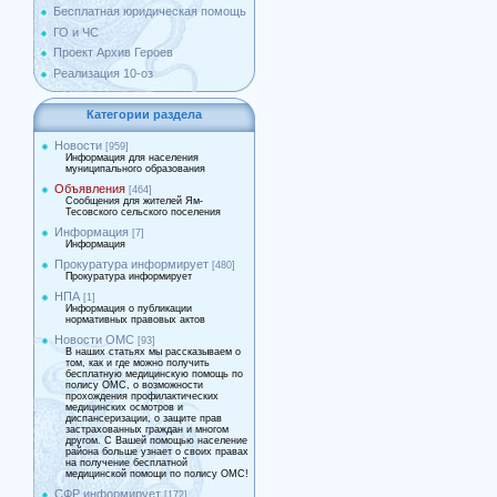
Бесплатная юридическая помощь
ГО и ЧС
Проект Архив Героев
Реализация 10-оз
Категории раздела
Новости
[959]
Информация для населения
муниципального образования
Объявления
[464]
Сообщения для жителей Ям-
Тесовского сельского поселения
Информация
[7]
Информация
Прокуратура информирует
[480]
Прокуратура информирует
НПА
[1]
Информация о публикации
нормативных правовых актов
Новости ОМС
[93]
В наших статьях мы рассказываем о
том, как и где можно получить
бесплатную медицинскую помощь по
полису ОМС, о возможности
прохождения профилактических
медицинских осмотров и
диспансеризации, о защите прав
застрахованных граждан и многом
другом. С Вашей помощью население
района больше узнает о своих правах
на получение бесплатной
медицинской помощи по полису ОМС!
СФР информирует
[172]