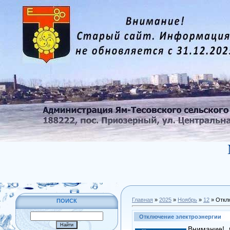
Главная
»
2025
»
Ноябрь
»
12
» Откл
ПОИСК
Отключение электроэнергии
Внимание! 