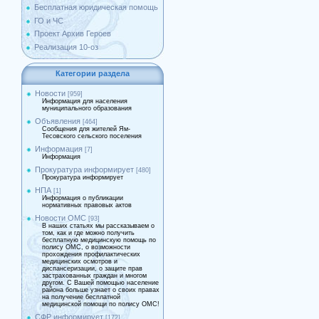
Бесплатная юридическая помощь
ГО и ЧС
Проект Архив Героев
Реализация 10-оз
Категории раздела
Новости
[959]
Информация для населения
муниципального образования
Объявления
[464]
Сообщения для жителей Ям-
Тесовского сельского поселения
Информация
[7]
Информация
Прокуратура информирует
[480]
Прокуратура информирует
НПА
[1]
Информация о публикации
нормативных правовых актов
Новости ОМС
[93]
В наших статьях мы рассказываем о
том, как и где можно получить
бесплатную медицинскую помощь по
полису ОМС, о возможности
прохождения профилактических
медицинских осмотров и
диспансеризации, о защите прав
застрахованных граждан и многом
другом. С Вашей помощью население
района больше узнает о своих правах
на получение бесплатной
медицинской помощи по полису ОМС!
СФР информирует
[172]