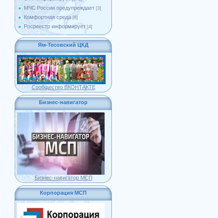
МЧС России предупреждает
[3]
Комфортная среда
[8]
Росреестр информирует
[4]
Ям-Тесовский ЦКД
Сообщество ВКОНТАКТЕ
Бизнес-навигатор
Бизнес-навигатор МСП
Корпорация МСП