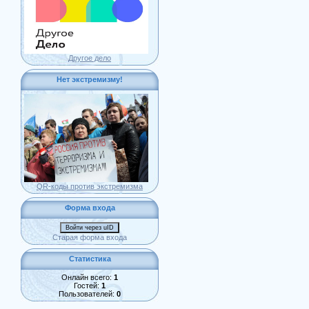
Другое дело
Нет экстремизму!
QR-коды против экстремизма
Форма входа
Войти через uID
Старая форма входа
Статистика
Онлайн всего:
1
Гостей:
1
Пользователей:
0