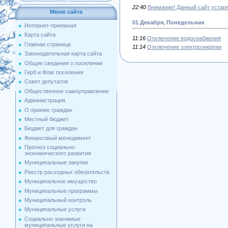
22:40
Внимание! Данный сайт устаре
Меню сайта
01 Декабря, Понедельник
Интернет-приемная
Карта сайта
11:16
Отключение водоснабжения
Главная страница
11:14
Отключение электроэнергии
Законодательная карта сайта
Общие сведения о поселении
Герб и Флаг поселения
Совет депутатов
Общественное самоуправление
Администрация
О приеме граждан
Местный бюджет
Бюджет для граждан
Финансовый менеджмент
Прогноз социально-
экономического развития
Муниципальные закупки
Реестр расходных обязательств
Муниципальное имущество
Муниципальные программы
Муниципальный контроль
Муниципальные услуги
Социально значимые
муниципальные услуги на