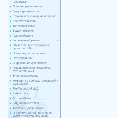
госуслугах
Проекты регламентов
Градостроительство
Социальная жилищная политика
Благоустройство
Теплоснабжение
Водоснабжение
Газоснабжение
Капитальный ремонт
Общественное обсуждение
проектов НПА
Прокуратура разъясняет
Нет коррупции
Информация для бизнеса
Имущественная поддержка
cубъектов МСП
Энергосбережение
Комисия по соблюд. требований к
мун.службе
Ям-Тесовский ЦКД
Библиотека
Фотоальбомы
FAQ (вопрос/ответ)
Телефоны дисп. служб
О преимуществах получения
услуг в электронном виде