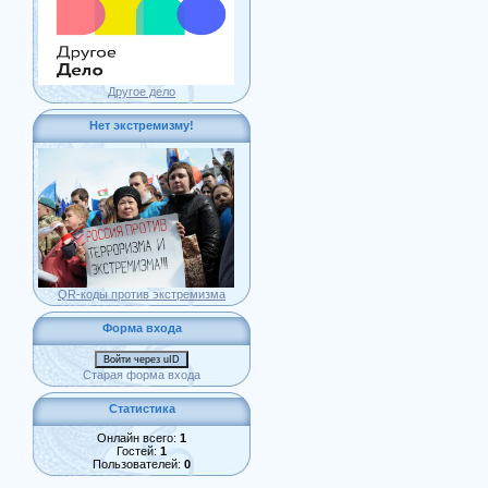
Другое дело
Нет экстремизму!
QR-коды против экстремизма
Форма входа
Войти через uID
Старая форма входа
Статистика
Онлайн всего:
1
Гостей:
1
Пользователей:
0