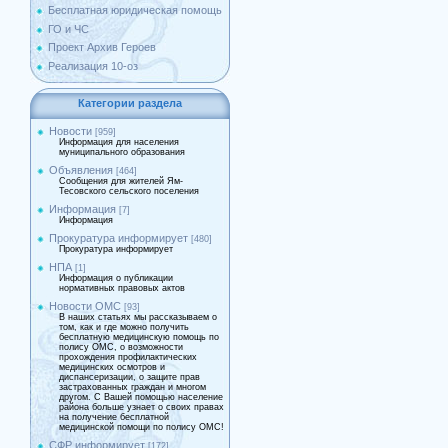
Бесплатная юридическая помощь
ГО и ЧС
Проект Архив Героев
Реализация 10-оз
Категории раздела
Новости
[959]
Информация для населения
муниципального образования
Объявления
[464]
Сообщения для жителей Ям-
Тесовского сельского поселения
Информация
[7]
Информация
Прокуратура информирует
[480]
Прокуратура информирует
НПА
[1]
Информация о публикации
нормативных правовых актов
Новости ОМС
[93]
В наших статьях мы рассказываем о
том, как и где можно получить
бесплатную медицинскую помощь по
полису ОМС, о возможности
прохождения профилактических
медицинских осмотров и
диспансеризации, о защите прав
застрахованных граждан и многом
другом. С Вашей помощью население
района больше узнает о своих правах
на получение бесплатной
медицинской помощи по полису ОМС!
СФР информирует
[172]