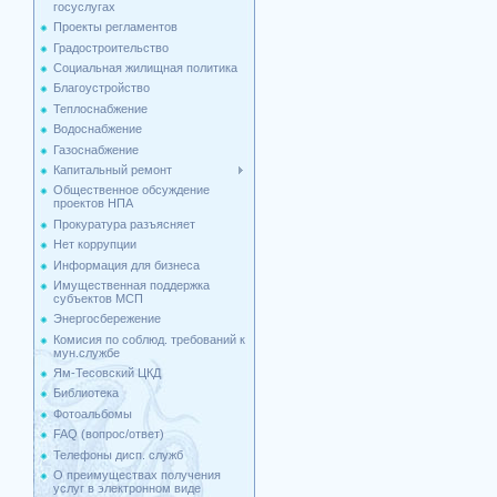
госуслугах
Проекты регламентов
Градостроительство
Социальная жилищная политика
Благоустройство
Теплоснабжение
Водоснабжение
Газоснабжение
Капитальный ремонт
Общественное обсуждение
проектов НПА
Прокуратура разъясняет
Нет коррупции
Информация для бизнеса
Имущественная поддержка
cубъектов МСП
Энергосбережение
Комисия по соблюд. требований к
мун.службе
Ям-Тесовский ЦКД
Библиотека
Фотоальбомы
FAQ (вопрос/ответ)
Телефоны дисп. служб
О преимуществах получения
услуг в электронном виде