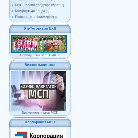
МЧС России предупреждает
[3]
Комфортная среда
[8]
Росреестр информирует
[4]
Ям-Тесовский ЦКД
Сообщество ВКОНТАКТЕ
Бизнес-навигатор
Бизнес-навигатор МСП
Корпорация МСП