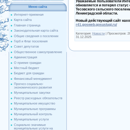
Уважаемые пользователи Интер
обновляется и потерял стату
Меню сайта
Тесовского сельского поселен
Ленинградской области.
Интернет-приемная
Карта сайта
Новый действующий сайт нахо
r41.gosweb.gosuslugi.ru/
Главная страница
Законодательная карта сайта
Категория:
Новости
|
Просмотров:
2
Общие сведения о поселении
31.12.2025
Герб и Флаг поселения
Совет депутатов
Общественное самоуправление
Администрация
О приеме граждан
Местный бюджет
Бюджет для граждан
Финансовый менеджмент
Прогноз социально-
экономического развития
Муниципальные закупки
Реестр расходных обязательств
Муниципальное имущество
Муниципальные программы
Муниципальный контроль
Муниципальные услуги
Социально значимые
муниципальные услуги на